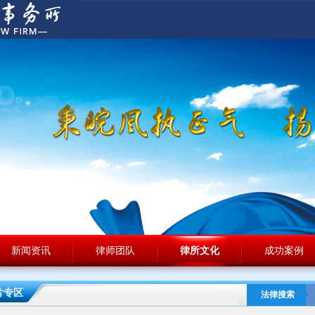
新闻资讯
律师团队
律所文化
成功案例
片专区
法律搜索