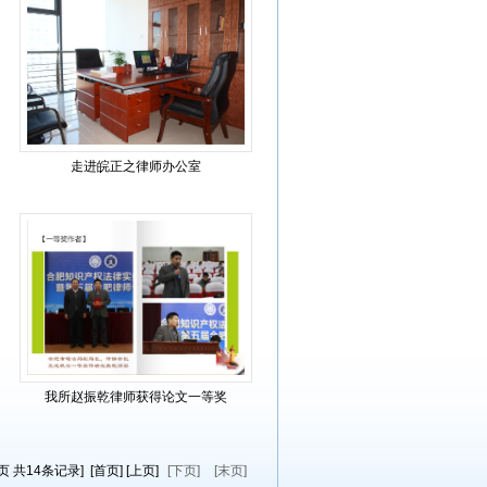
走进皖正之律师办公室
我所赵振乾律师获得论文一等奖
页 共14条记录] [首页] [上页]
[下页]
[末页]