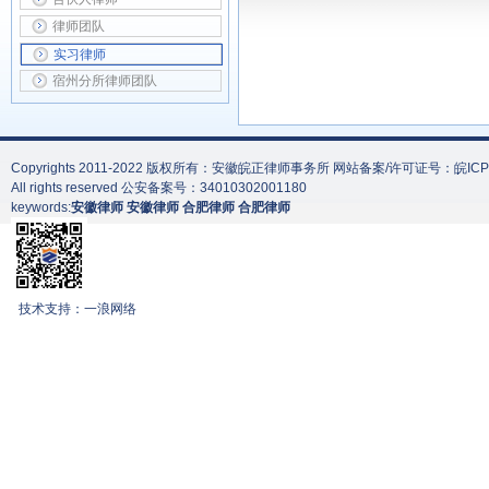
律师团队
实习律师
宿州分所律师团队
Copyrights 2011-2022 版权所有：安徽皖正律师事务所
网站备案/许可证号：皖ICP备2
All rights reserved
公安备案号：34010302001180
keywords:
安徽律师
安徽律师
合肥律师
合肥律师
网
技术支持：一浪网络
站
建
设
虚
拟
主
机