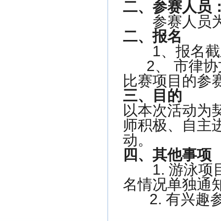
二、参赛人员
参赛人员为执
二、报名
1、报名截止时
2、 市律协
比赛项目的参
三、目的
以本次活动为
师积极、自主
动。
四、其他事项
1. 游泳项
名情况单独通
2. 有兴趣