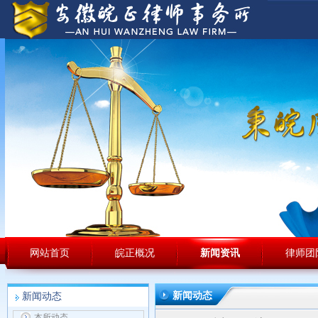
网站首页
皖正概况
新闻资讯
律师团
新闻动态
新闻动态
本所动态