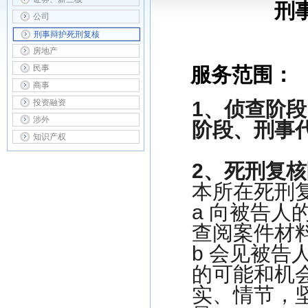
刑
公司
刑事辩护死刑复核
房地产
民事
服务范围：
商事
投资融资
1
、
侦查阶段
涉外
阶段
、
刑事
知识产权
2
、
死刑复核
本所在死刑
a 向被告
查阅案件材
b 会见被
的可能和机
实、情节，